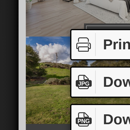
Prin
Dow
JPG
Dow
PNG