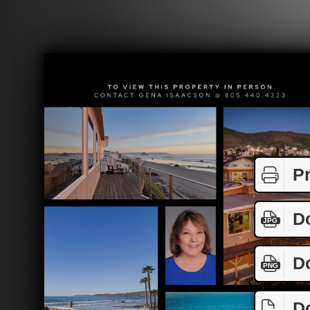
Pr
D
JPG
D
PNG
D