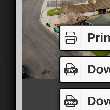
Prin
Dow
JPG
Dow
PNG