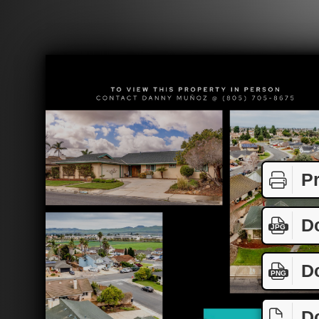
Pr
D
JPG
D
PNG
D